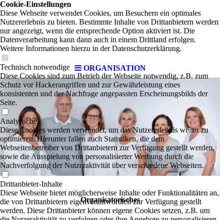
Cookie-Einstellungen
Diese Webseite verwendet Cookies, um Besuchern ein optimales
Nutzererlebnis zu bieten. Bestimmte Inhalte von Drittanbietern werden
nur angezeigt, wenn die entsprechende Option aktiviert ist. Die
Datenverarbeitung kann dann auch in einem Drittland erfolgen.
Weitere Informationen hierzu in der Datenschutzerklärung.
Technisch notwendige
ORGANISATION
Diese Cookies sind zum Betrieb der Webseite notwendig, z.B. zum
Schutz vor Hackerangriffen und zur Gewährleistung eines
konsistenten und der Nachfrage angepassten Erscheinungsbilds der
Seite.
Analytische
Diese Cookies werden verwendet, um das Nutzererlebnis weiter zu
optimieren. Hierunter fallen auch Statistiken, die dem
Webseitenbetreiber von Drittanbietern zur Verfügung gestellt werden,
sowie die Ausspielung von personalisierter Werbung durch die
Nachverfolgung der Nutzeraktivität über verschiedene Webseiten.
Drittanbieter-Inhalte
Diese Webseite bietet möglicherweise Inhalte oder Funktionalitäten an,
Organisatorisches
die von Drittanbietern eigenverantwortlich zur Verfügung gestellt
werden. Diese Drittanbieter können eigene Cookies setzen, z.B. um
die Nutzeraktivität zu verfolgen oder ihre Angebote zu personalisieren