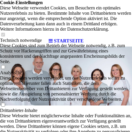
Cookie-Einstellungen
Diese Webseite verwendet Cookies, um Besuchern ein optimales
Nutzererlebnis zu bieten. Bestimmte Inhalte von Drittanbietern werden
nur angezeigt, wenn die entsprechende Option aktiviert ist. Die
Datenverarbeitung kann dann auch in einem Drittland erfolgen.
Weitere Informationen hierzu in der Datenschutzerklärung.
Technisch notwendige
STARTSEITE
Diese Cookies sind zum Betrieb der Webseite notwendig, z.B. zum
Schutz vor Hackerangriffen und zur Gewährleistung eines
konsistenten und der Nachfrage angepassten Erscheinungsbilds der
Seite.
Analytische
Diese Cookies werden verwendet, um das Nutzererlebnis weiter zu
optimieren. Hierunter fallen auch Statistiken, die dem
Webseitenbetreiber von Drittanbietern zur Verfügung gestellt werden,
sowie die Ausspielung von personalisierter Werbung durch die
Nachverfolgung der Nutzeraktivität über verschiedene Webseiten.
Drittanbieter-Inhalte
Diese Webseite bietet möglicherweise Inhalte oder Funktionalitäten an,
die von Drittanbietern eigenverantwortlich zur Verfügung gestellt
werden. Diese Drittanbieter können eigene Cookies setzen, z.B. um
die Nutzeraktivität zu verfolgen oder ihre Angebote zu personalisieren